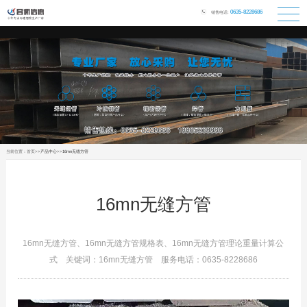
丝瓜成人污视频,丝瓜影视污版,丝瓜视频二维码APP,丝瓜视频污污下载
0635-8228686
销售电话:
当前位置：
首页
>>
产品中心
>>
16mn无缝方管
16mn无缝方管
16mn无缝方管、16mn无缝方管规格表、16mn无缝方管理论重量计算公
式 关键词：
16mn无缝方管
服务电话：0635-8228686