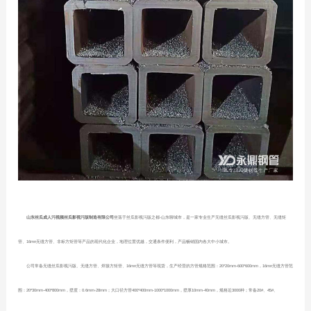
山东丝瓜成人污视频丝瓜影视污版制造有限公司
坐落于丝瓜影视污版之都-山东聊城市，是一家专业生产无缝丝瓜影视污版、无缝方管、无缝矩
管、16mn无缝方管、非标方矩管等产品的现代化企业，地理位置优越，交通条件便利，产品畅销国内各大中小城市。
公司常备无缝丝瓜影视污版、无缝方管、焊接方矩管、16mn无缝方管等现货，生产经营的方管规格范围：20*20mm-600*600mm，16mn无缝方管范
围：20*30mm-400*800mm，壁度：0.6mm-28mm；大口径方管400*400mm-1000*1000mm，壁厚10mm-40mm，规格近3000种；常备20#、45#、