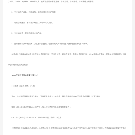
Q345B、Q345C、Q345D、16Mn等材质，也可根据客户要求定做：非标方管、非标矩管、非标无缝方矩形管。
1、专业的生产设备、检测设施，承诺所供应管材的质量。
2、心贴心的服务，解决客户难题，实现一站式采购。
3、专业的销售，提供性高价比的产品。
4、良好的钢材原产地优势，以及便利的交通，让丝瓜成人污视频能够高效快捷的 满足客户要求。
丝瓜成人污视频有规格齐全的无缝丝瓜影视污版、无缝方矩管、焊接方矩管、异形丝瓜影视污版、16mn无缝方管库存，丝瓜成人污视频可以为客
户定制特殊规格的方矩管。
16mn无缝方管理论重量计算公式
4 x 壁厚 x (边长-壁厚) x 7.85
其中，边长和壁厚都以毫米为单位，直接把数值代入上述公式，得出即为每米16mn无缝方管的重量，以克为单位。
如30 x 30 x 2.5毫米的16mn无缝方管，按上述公式即可算出其每米重量为：
4 x 2.5 x (30-2.5) x 7.85=275 x 7.85=2158.75克，即约2.16公斤
当壁厚和边长都以毫米为单位时，4 x壁厚x (边长-壁厚)算出的是每米长度16mn无缝方管的体积，以立方厘米为单位，再乘以铁的比重每立方厘米