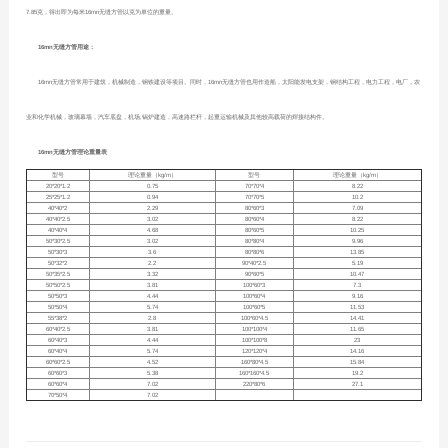
7.85克，得出即为每米16mn无缝方管以克为单位的重量。
16mn无缝方管用途：
16mn无缝方管常用于建筑，机械制造，钢铁建设等项目。同时，16mn无缝方管也用作造船，太阳能发电支架，钢结构工程，电力工程，电厂，农
业和化学机械，玻璃幕墙，汽车底盘，机场,锅炉建造，高速路栏杆，起重运输机械及其他较高载荷的焊接结构件。
16mn无缝方管理论重量表
型号
理论重量（kg/m）
型号
理论重量（kg/m）
20*20*1.2
0.75
70*70*4
8.22
25*25*1.2
0.94
70*70*5
10.2
40*40*2
2.29
80*60*3
7.09
40*40*2.5
3.02
80*60*4
8.22
40*40*4
4.68
80*60*5
10.25
50*30*2.5
3.02
80*80*4
9.96
50*30*3
3.6
80*80*6
13.85
50*32*2
2.2
90*40*2.5
5.19
50*35*2.5
3.32
90*60*5
10.47
50*50*2.5
3.81
100*60*3
7.3
50*50*3
4.44
100*60*4
9.16
50*50*4
5.74
100*60*5
11.53
55*38*2
2.8
100*60*4.5
14.41
60*40*2.5
3.81
100*100*4
11.65
60*40*3
4.44
100*100*8
23
60*40*4
5.74
120*120*4
14.16
60*60*2.5
4.52
160*80*4.5
15.84
60*60*3
5.38
160*160*4.5
19.2
60*60*4
7.02
220*80*6
27.1
70*50*4
7.02