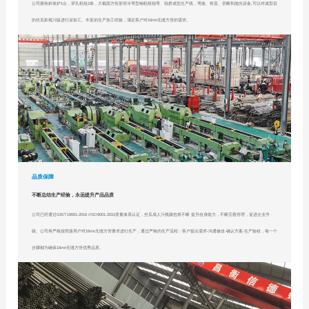
公司拥有斜体炉1台，穿孔机组2条，大截面方矩形管冷弯型钢机组辊弯、辊挤成型生产线，弯曲、矫直、切断和抛光设备,可以对成型后
的丝瓜影视污版进行深加工。丰富的生产加工经验，满足客户对16mn无缝方管的需求。
品质保障
不断总结生产经验，永远提升产品品质
公司已经通过GB/T19001-2016 /ISO9001:2015质量体系认证，丝瓜成人污视频也将不断 提升自身能力，不断完善管理，促进企业升
级。公司将严格按照接用户对16mn无缝方管要求进行生产，通过严格的生产流程：客户提出需求-沟通修改-确认方案-生产验收，每一个
步骤都为确保16mn无缝方管优秀品质。